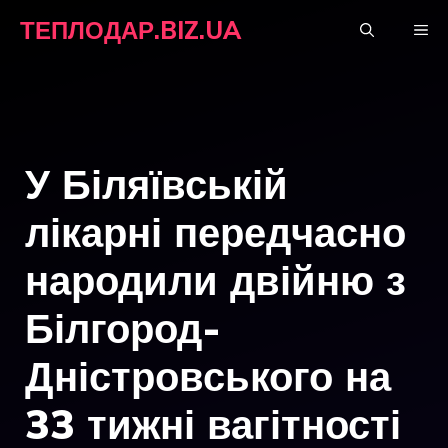
Перейти
ТЕПЛОДАР.BIZ.UA
М
до
вмісту
У Біляївській
лікарні передчасно
народили двійню з
Білгород-
Дністровського на
33 тижні вагітності