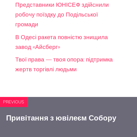
Представники ЮНІСЕФ здійснили
робочу поїздку до Подільської
громади
В Одесі ракета повністю знищила
завод «Айсберг»
Твої права — твоя опора: підтримка
жертв торгівлі людьми
PREVIOUS
Привітання з ювілеєм Собору