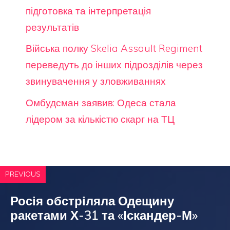
підготовка та інтерпретація
результатів
Війська полку Skelia Assault Regiment
переведуть до інших підрозділів через
звинувачення у зловживаннях
Омбудсман заявив: Одеса стала
лідером за кількістю скарг на ТЦ
PREVIOUS
Росія обстріляла Одещину
ракетами Х-31 та «Іскандер-М»