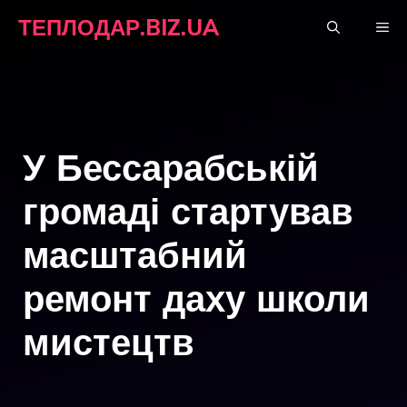
Перейти
ТЕПЛОДАР.BIZ.UA
М
до
вмісту
У Бессарабській
громаді стартував
масштабний
ремонт даху школи
мистецтв