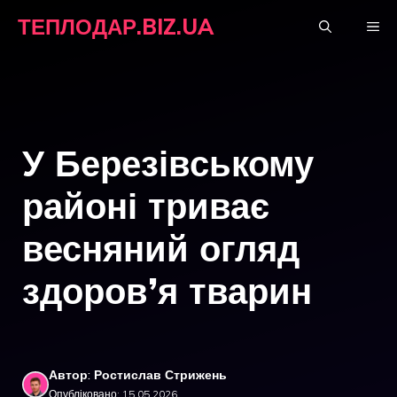
Перейти
ТЕПЛОДАР.BIZ.UA
М
до
вмісту
У Березівському
районі триває
весняний огляд
здоров’я тварин
Автор: Ростислав Стрижень
Опубліковано: 15.05.2026