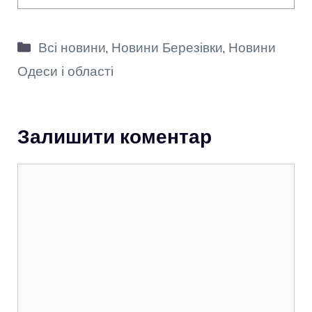
Категорії
Всі новини
,
Новини Березівки
,
Новини
Одеси і області
Залишити коментар
Коментар