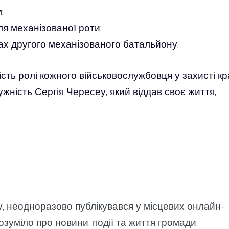
;
ля механізованої роти;
ах другого механізованого батальйону.
ть ролі кожного військовослужбовця у захисті кр
ужність Сергія Чересеу, який віддав своє життя,
у, неодноразово публікувався у місцевих онлайн-
озуміло про новини, події та життя громади.