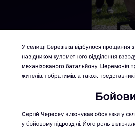
У селищі Березівка відбулося прощання 
навідником кулеметного відділення взводу
механізованого батальйону. Церемонія п
жителів, побратимів, а також представників
Бойови
Сергій Чересеу виконував обов’язки у ск
у бойовому підрозділі. Його роль включал