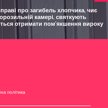
праві про загибель хлопчика, чиє
морозильній камері, святкують
аються отримати пом’якшення вироку
йна політика