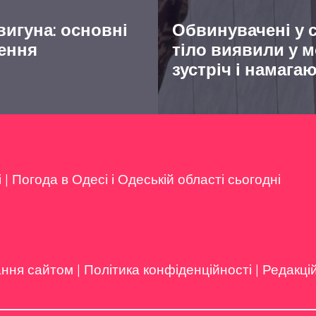
вигуна: основні
Обвинувачені у с
дення
тіло виявили у 
зустріч і намаг
і
|
Погода в Одесі і Одеській області сьогодні
ання сайтом
|
Політика конфіденційності
|
Редакці