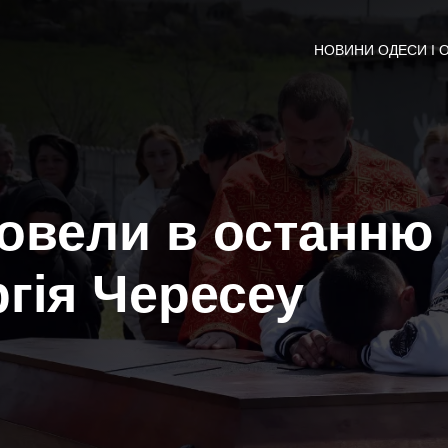
НОВИНИ ОДЕСИ І 
ровели в останню
ргія Чересеу