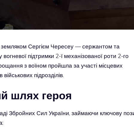
з земляком Сергієм Чересеу — сержантом та
 вогневої підтримки 2-ї механізованої роти 2-го
рощання з воїном пройшла за участі місцевих
 військових підрозділів.
й шлях героя
ладі Збройних Сил України, займаючи ключову поз
а: