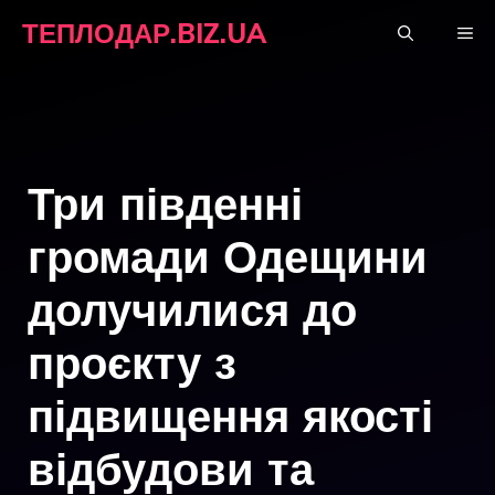
Перейти
ТЕПЛОДАР.BIZ.UA
М
до
вмісту
Три південні
громади Одещини
долучилися до
проєкту з
підвищення якості
відбудови та