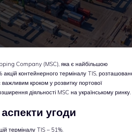
pping Company (MSC), яка є найбільшою
1% акцій контейнерного терміналу TIS, розташован
є важливим кроком у розвитку портової
розширення діяльності MSC на українському ринку.
 аспекти угоди
ій терміналу TIS – 51%.