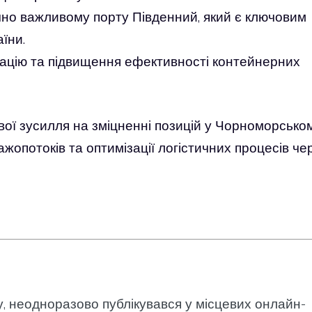
чно важливому порту Південний, який є ключовим
їни.
зацію та підвищення ефективності контейнерних
вої зусилля на зміцненні позицій у Чорноморсько
жопотоків та оптимізації логістичних процесів че
у, неодноразово публікувався у місцевих онлайн-