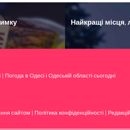
римку
Найкращі місця, л
і
|
Погода в Одесі і Одеській області сьогодні
ання сайтом
|
Політика конфіденційності
|
Редакці