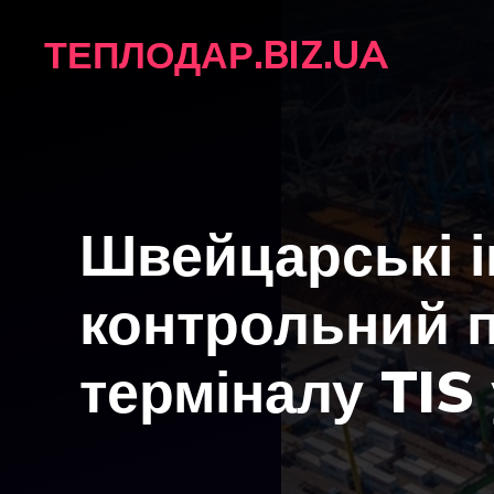
Перейти
ТЕПЛОДАР.BIZ.UA
до
вмісту
Швейцарські і
контрольний п
терміналу TIS