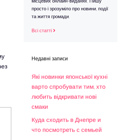
місцевих онлайн-виданях. Пишу
просто і зрозуміло про новини, події
та життя громади.
Всі статті
му
Недавні записи
рез
Які новинки японської кухні
варто спробувати тим, хто
любить відкривати нові
смаки
Куда сходить в Днепре и
что посмотреть с семьей