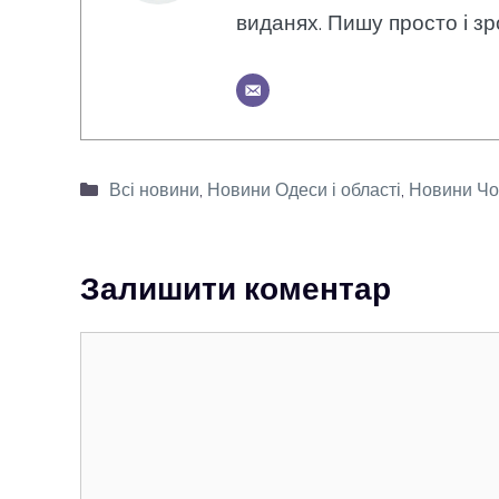
виданях. Пишу просто і зр
Категорії
Всі новини
,
Новини Одеси і області
,
Новини Чо
Залишити коментар
Коментар