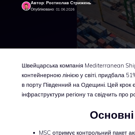
Автор: Ростислав Стрижень
Опубліковано: 01.06.2026
Швейцарська компанія Mediterranean Shi
контейнерною лінією у світі, придбала 5
в порту Південний на Одещині. Цей крок 
інфраструктури регіону та свідчить про 
Основні
MSC отримує контрольний пакет акц