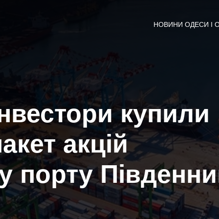
НОВИНИ ОДЕСИ І 
нвестори купили
акет акцій
 у порту Південн