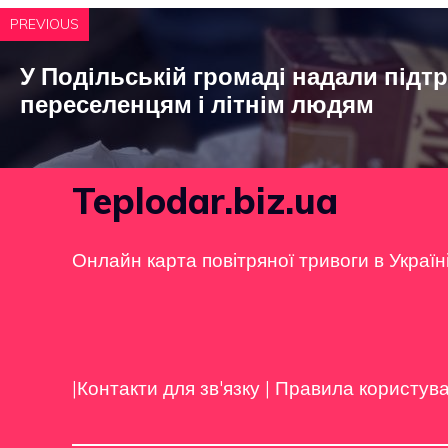
PREVIOUS
У Подільській громаді надали підт
переселенцям і літнім людям
Teplodar.biz.ua
Онлайн карта повітряної тривоги в Україн
|Контакти для зв'язку
|
Правила користув