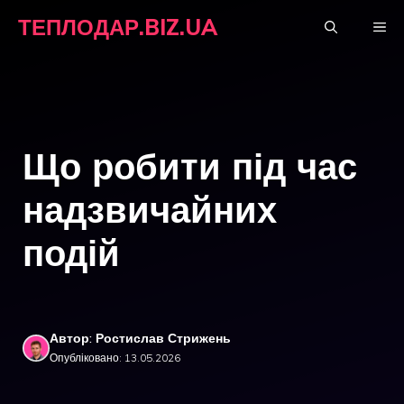
Перейти
ТЕПЛОДАР.BIZ.UA
М
до
вмісту
Що робити під час
надзвичайних
подій
Автор: Ростислав Стрижень
Опубліковано: 13.05.2026