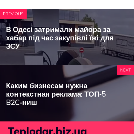
PREVIOUS
В Одесі затримали майора за
хабар під час закупівлі їжі для
ЗСУ
NEXT
Каким бизнесам нужна
контекстная реклама: ТОП‑5
B2C‑ниш
Teplodar.biz.ua