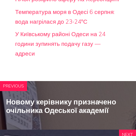
Температура моря в Одесі 6 серпня:
вода нагрілася до 23-24°С
У Київському районі Одеси на 24
години зупинять подачу газу —
адреси
PREVIOUS
Новому керівнику призначено
очільника Одеської академії
NEXT