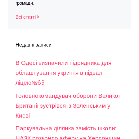
громади.
Всі статті
Недавні записи
В Одесі визначили підрядника для
облаштування укриття в підвалі
ліцею№63
Головнокомандувач оборони Великої
Британії зустрівся із Зеленським у
Києві
Паркувальна ділянка замість школи:
НАЗК розкрило аферу на Херсонщині