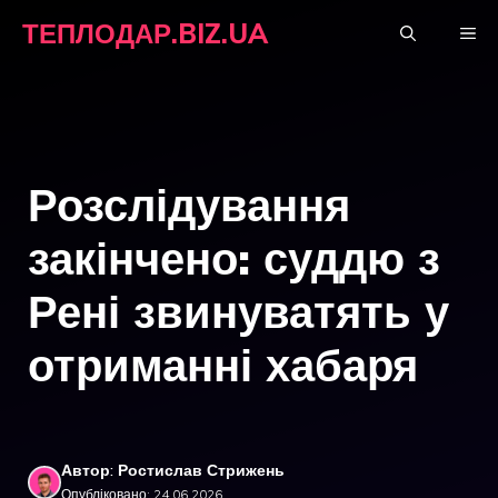
Перейти
ТЕПЛОДАР.BIZ.UA
М
до
вмісту
Розслідування
закінчено: суддю з
Рені звинуватять у
отриманні хабаря
Автор: Ростислав Стрижень
Опубліковано: 24.06.2026