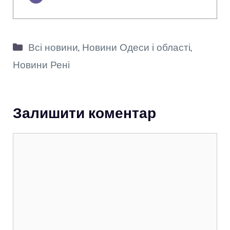
Категорії
Всі новини
,
Новини Одеси і області
,
Новини Рені
Залишити коментар
Коментар