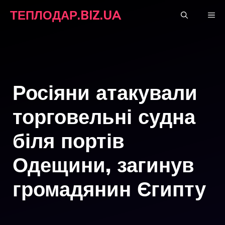
Перейти
ТЕПЛОДАР.BIZ.UA
М
до
вмісту
Росіяни атакували
торговельні судна
біля портів
Одещини, загинув
громадянин Єгипту