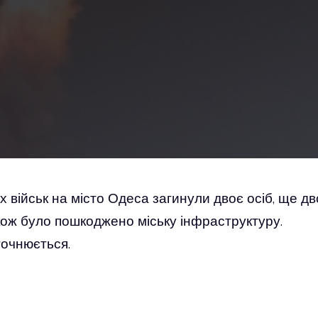
х військ на місто Одеса загинули двоє осіб, ще дв
кож було пошкоджено міську інфраструктуру.
точнюється.