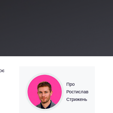
оє
Про
Ростислав
Стрижень