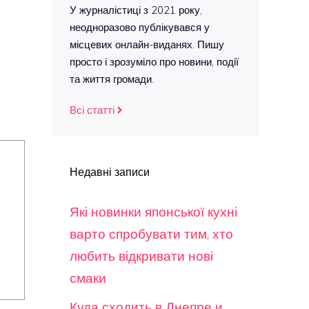
У журналістиці з 2021 року,
неодноразово публікувався у
місцевих онлайн-виданях. Пишу
просто і зрозуміло про новини, події
та життя громади.
Всі статті
Недавні записи
Які новинки японської кухні
варто спробувати тим, хто
любить відкривати нові
смаки
Куда сходить в Днепре и