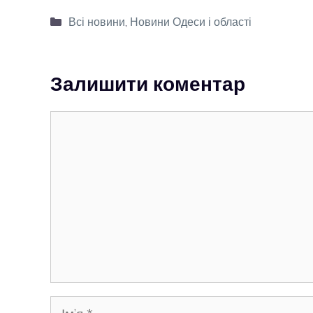
Категорії
Всі новини
,
Новини Одеси і області
Залишити коментар
Коментар
Ім’я