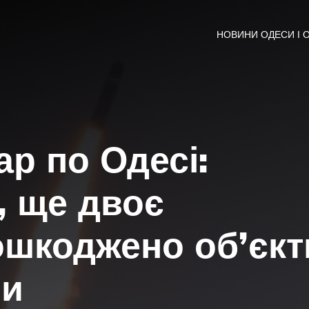
НОВИНИ ОДЕСИ І 
ар по Одесі:
, ще двоє
ошкоджено об’єкт
ри