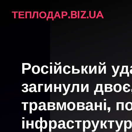
Перейти
ТЕПЛОДАР.BIZ.UA
до
вмісту
Російський уд
загинули двоє
травмовані, п
інфраструкту