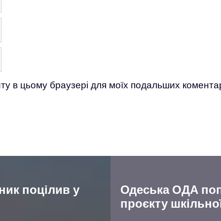
айту в цьому браузері для моїх подальших коментар
ник поцілив у
Одеська ОДА поп
проєкту шкільно