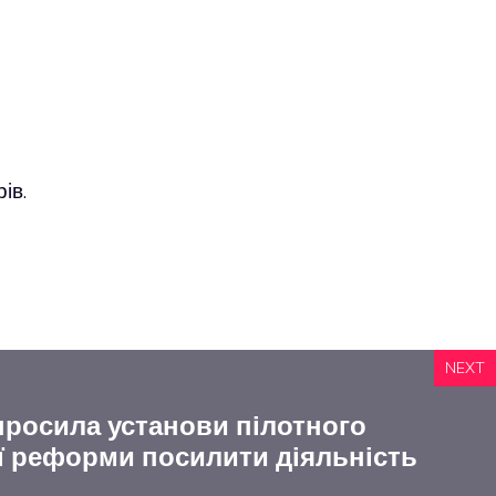
ів.
NEXT
росила установи пілотного
ї реформи посилити діяльність