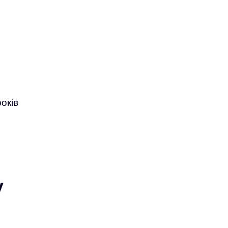
оків
у