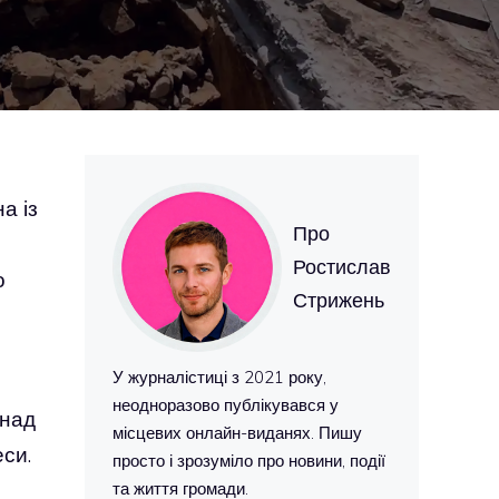
а із
Про
Ростислав
о
Стрижень
У журналістиці з 2021 року,
неодноразово публікувався у
онад
місцевих онлайн-виданях. Пишу
еси.
просто і зрозуміло про новини, події
та життя громади.