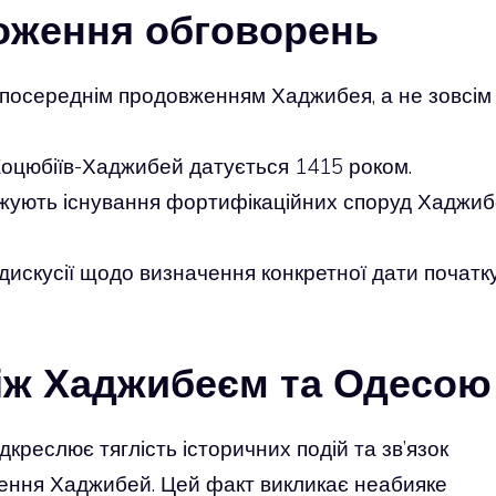
оження обговорень
зпосереднім продовженням Хаджибея, а не зовсім
Коцюбіїв-Хаджибей датується 1415 роком.
джують існування фортифікаційних споруд Хаджиб
 дискусії щодо визначення конкретної дати початк
між Хаджибеєм та Одесою
дкреслює тяглість історичних подій та зв’язок
лення Хаджибей. Цей факт викликає неабияке