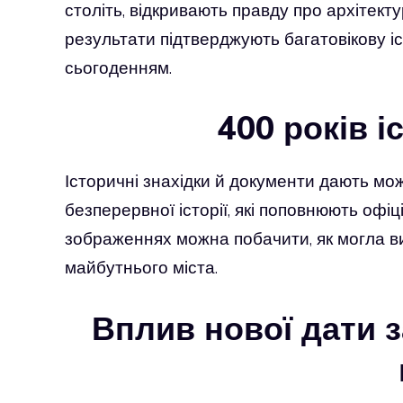
століть, відкривають правду про архітекту
результати підтверджують багатовікову іс
сьогоденням.
400 років і
Історичні знахідки й документи дають мож
безперервної історії, які поповнюють оф
зображеннях можна побачити, як могла в
майбутнього міста.
Вплив нової дати 