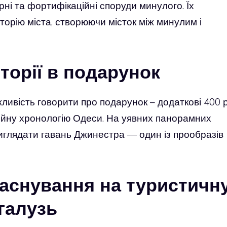
рні та фортифікаційні споруди минулого. Їх
торію міста, створюючи місток між минулим і
сторії в подарунок
ливість говорити про подарунок – додаткові 400 р
іційну хронологію Одеси. На уявних панорамних
иглядати гавань Джинестра — один із прообразів
заснування на туристичн
галузь