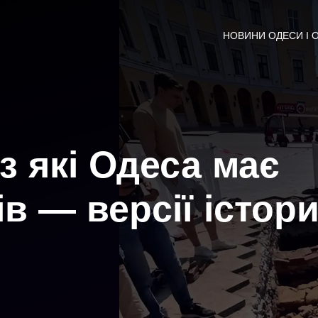
НОВИНИ ОДЕСИ І 
з які Одеса має
в — версії істори