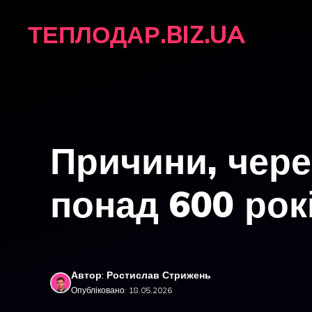
Перейти
ТЕПЛОДАР.BIZ.UA
до
вмісту
Причини, чере
понад 600 рокі
Автор: Ростислав Стрижень
Опубліковано: 18.05.2026