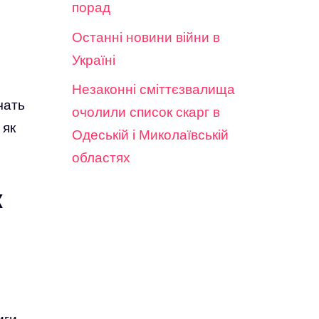
порад
Останні новини війни в
Україні
Незаконні сміттєзвалища
чать
очолили список скарг в
 як
Одеській і Миколаївській
областях
ж
иги