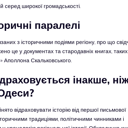
 й серед широкої громадськості.
торичні паралелі
язаних з історичними подіями регіону, про що свід
ено це у документах та стародавніх книгах, таких
и» Аполлона Скальковського.
драховується інакше, ні
Одеси?
нято відраховувати історію від першої письмової
 історичними традиціями, політичними чинниками і
 у хронологію регіональної історії. Обкладинка кн