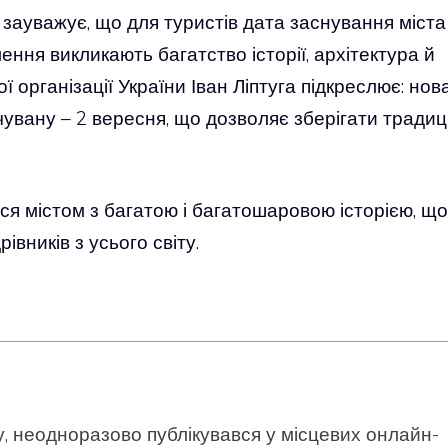
 зауважує, що для туристів дата заснування міста
ення викликають багатство історії, архітектура й
 організації України Іван Ліптуга підкреслює: нов
чувану – 2 вересня, що дозволяє зберігати традиці
я містом з багатою і багатошаровою історією, що
вників з усього світу.
у, неодноразово публікувався у місцевих онлайн-