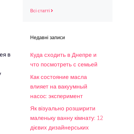
Всі статті
Недавні записи
ея в
Куда сходить в Днепре и
что посмотреть с семьей
у
Как состояние масла
влияет на вакуумный
насос: эксперимент
Як візуально розширити
маленьку ванну кімнату: 12
дієвих дизайнерських