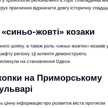
рує прагнення відзначити довгу історичну спадщ
 «синьо-жовті» козаки
ого шляху, а також роль «синьо-жовтих» козаків 
шафту регіону. Ці аспекти демонструють
 вплинули на становлення Одеси.
зкопки на Приморському
ульварі
ь цінну інформацію про розвиток міста протягом