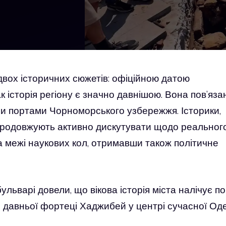
вох історичних сюжетів: офіційною датою
 історія регіону є значно давнішою. Вона пов’язан
и портами Чорноморського узбережжя. Історики,
 продовжують активно дискутувати щодо реальног
а межі наукових кол, отримавши також політичне
льварі довели, що вікова історія міста налічує п
ня давньої фортеці Хаджибей у центрі сучасної Од