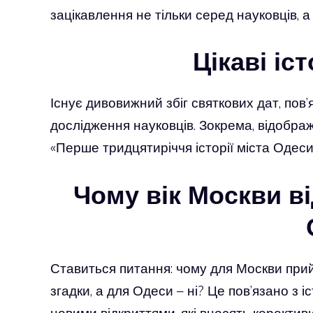
зацікавлення не тільки серед науковців, а
Цікаві іс
Існує дивовижний збіг святкових дат, пов’
дослідження науковців. Зокрема, відображ
«Перше тридцятиріччя історії міста Одес
Чому вік Москви ві
Ставиться питання: чому для Москви прий
згадки, а для Одеси – ні? Це пов’язано з
новими відкриттями, які вносять корективи