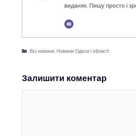
виданях. Пишу просто і зр
Категорії
Всі новини
,
Новини Одеси і області
Залишити коментар
Коментар