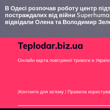
В Одесі розпочав роботу центр під
постраждалих від війни Superhuma
відвідали Олена та Володимир Зел
Teplodar.biz.ua
Онлайн карта повітряної тривоги в Україн
|Контакти для зв'язку
|
Правила користув