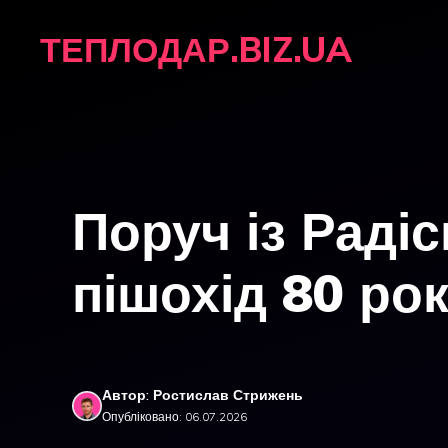
Перейти
ТЕПЛОДАР.BIZ.UA
до
вмісту
Поруч із Раді
пішохід 80 рок
Автор: Ростислав Стрижень
Опубліковано: 06.07.2026