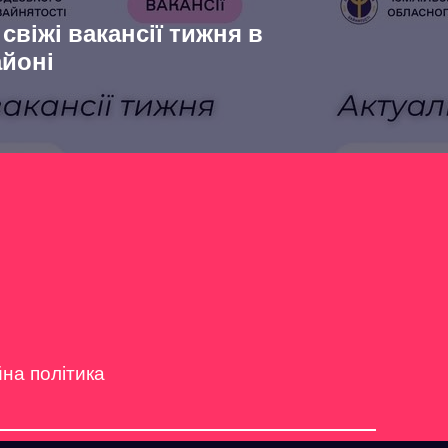
віжі вакансії тижня в
айоні
йна політика