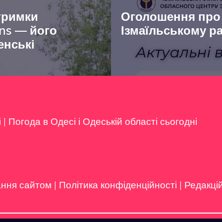
тримки
Оголошення про с
ns — його
Ізмаїльському р
енські
і
|
Погода в Одесі і Одеській області сьогодні
ання сайтом
|
Політика конфіденційності
|
Редакці