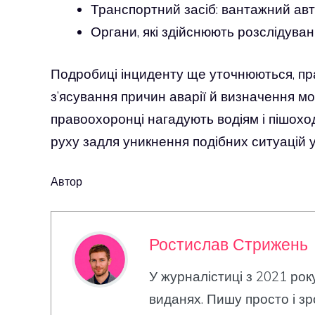
Транспортний засіб: вантажний авт
Органи, які здійснюють розслідуван
Подробиці інциденту ще уточнюються, прав
з’ясування причин аварії й визначення м
правоохоронці нагадують водіям і пішох
руху задля уникнення подібних ситуацій 
Автор
Ростислав Стрижень
У журналістиці з 2021 рок
виданях. Пишу просто і зр