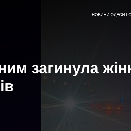
НОВИНИ ОДЕСИ І 
сним загинула жін
ів