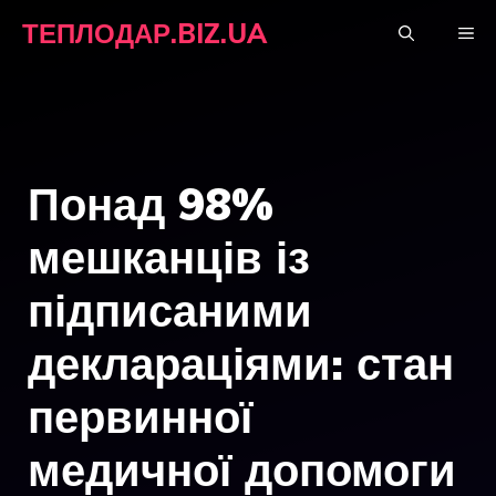
Перейти
ТЕПЛОДАР.BIZ.UA
М
до
вмісту
Понад 98%
мешканців із
підписаними
деклараціями: стан
первинної
медичної допомоги