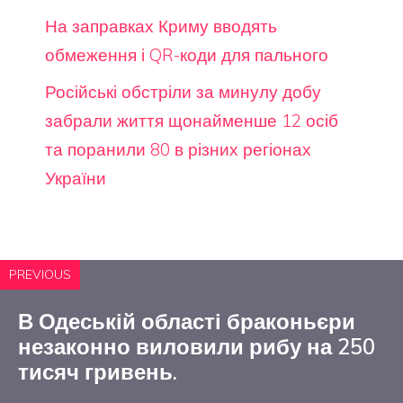
На заправках Криму вводять
обмеження і QR-коди для пального
Російські обстріли за минулу добу
забрали життя щонайменше 12 осіб
та поранили 80 в різних регіонах
України
PREVIOUS
В Одеській області браконьєри
незаконно виловили рибу на 250
тисяч гривень.