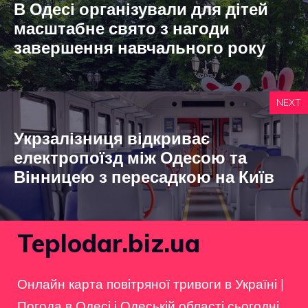
В Одесі організували для дітей
масштабне свято з нагоди
завершення навчального року
NEXT
Укрзалізниця відкриває
електропоїзд між Одесою та
Вінницею з пересадкою на Київ
Teplodar.biz.ua
Онлайн карта повітряної тривоги в Україні
|
Погода в Одесі і Одеській області сьогодні