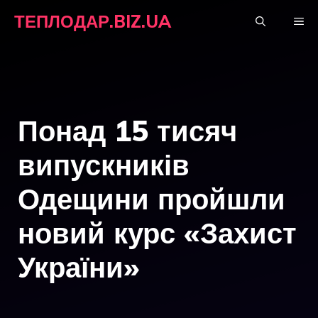
Перейти
ТЕПЛОДАР.BIZ.UA
М
до
вмісту
Понад 15 тисяч
випускників
Одещини пройшли
новий курс «Захист
України»