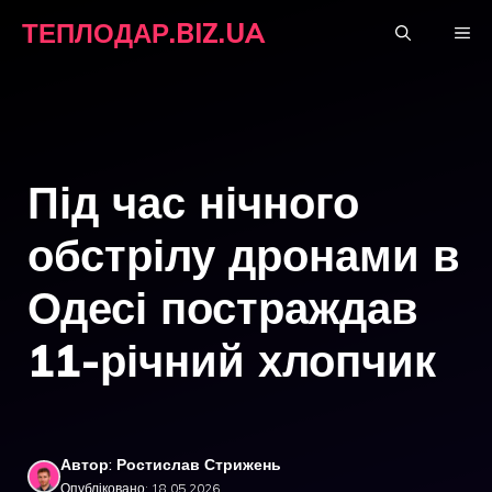
Перейти
ТЕПЛОДАР.BIZ.UA
М
до
вмісту
Під час нічного
обстрілу дронами в
Одесі постраждав
11-річний хлопчик
Автор: Ростислав Стрижень
Опубліковано: 18.05.2026