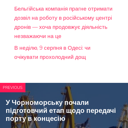
Бельгійська компанія прагне отримати
дозвіл на роботу в російському центрі
дронів — хоча продовжує діяльність
незважаючи на це
В неділю, 9 серпня в Одесі: чи
очікувати прохолодний дощ
PREVIOUS
У Чорноморську почали
підготовчий етап щодо передачі
порту в концесію