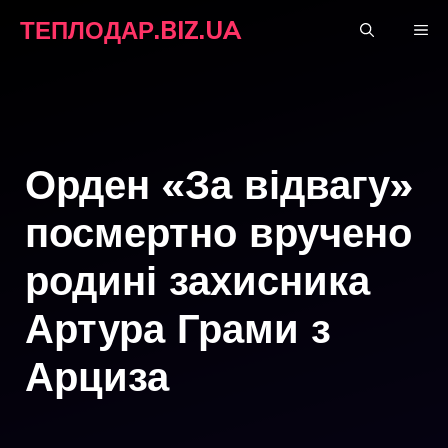
Перейти
ТЕПЛОДАР.BIZ.UA
М
до
вмісту
Орден «За відвагу»
посмертно вручено
родині захисника
Артура Грами з
Арциза