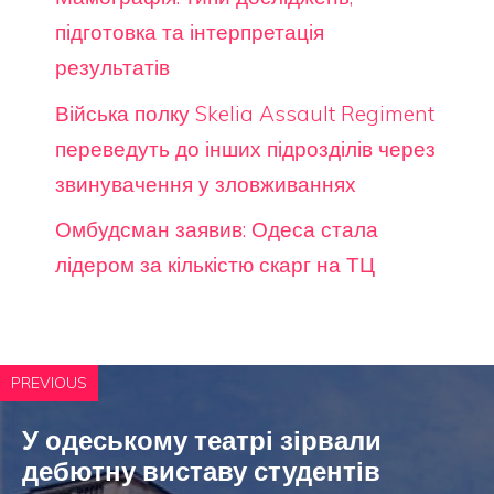
підготовка та інтерпретація
результатів
Війська полку Skelia Assault Regiment
переведуть до інших підрозділів через
звинувачення у зловживаннях
Омбудсман заявив: Одеса стала
лідером за кількістю скарг на ТЦ
PREVIOUS
У одеському театрі зірвали
дебютну виставу студентів