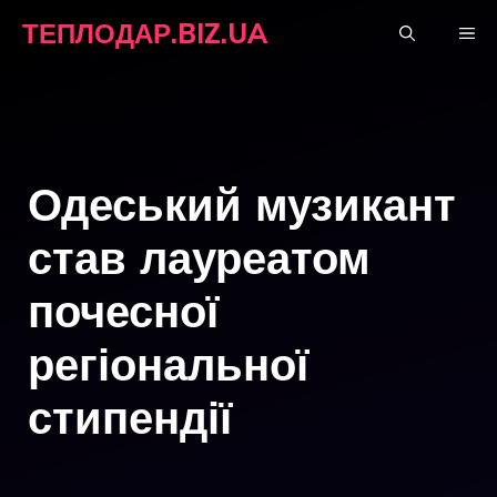
Перейти
ТЕПЛОДАР.BIZ.UA
М
до
вмісту
Одеський музикант
став лауреатом
почесної
регіональної
стипендії