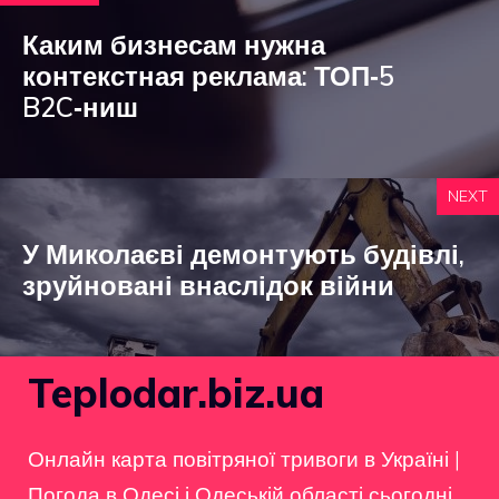
Каким бизнесам нужна
контекстная реклама: ТОП‑5
B2C‑ниш
NEXT
У Миколаєві демонтують будівлі,
зруйновані внаслідок війни
Teplodar.biz.ua
Онлайн карта повітряної тривоги в Україні
|
Погода в Одесі і Одеській області сьогодні