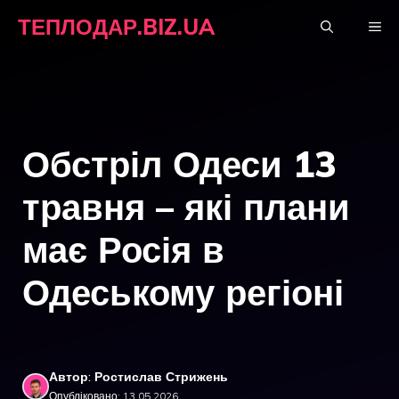
Перейти
ТЕПЛОДАР.BIZ.UA
М
до
вмісту
Обстріл Одеси 13
травня – які плани
має Росія в
Одеському регіоні
Автор: Ростислав Стрижень
Опубліковано: 13.05.2026