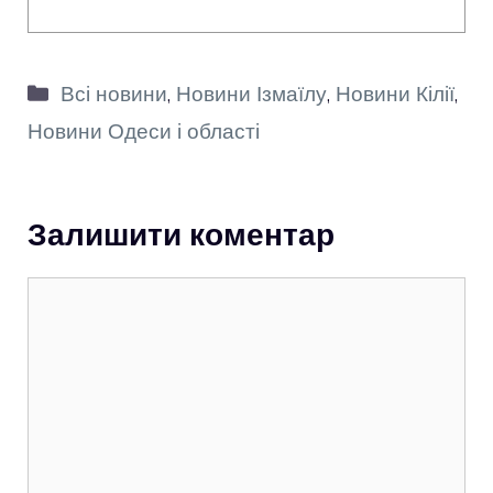
Категорії
Всі новини
,
Новини Ізмаїлу
,
Новини Кілії
,
Новини Одеси і області
Залишити коментар
Коментар