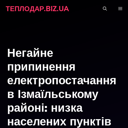
Перейти
ТЕПЛОДАР.BIZ.UA
М
до
вмісту
Негайне
припинення
електропостачання
в Ізмаїльському
районі: низка
населених пунктів