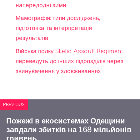
напередодні зими
Мамографія: типи досліджень,
підготовка та інтерпретація
результатів
Війська полку Skelia Assault Regiment
переведуть до інших підрозділів через
звинувачення у зловживаннях
PREVIOUS
Пожежі в екосистемах Одещини
завдали збитків на 168 мільйонів
гривень