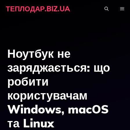
Перейти
ТЕПЛОДАР.BIZ.UA
М
до
вмісту
Ноутбук не
заряджається: що
робити
користувачам
Windows, macOS
та Linux