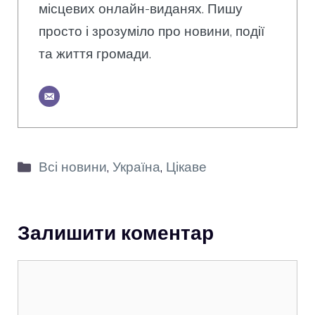
місцевих онлайн-виданях. Пишу
просто і зрозуміло про новини, події
та життя громади.
Категорії
Всі новини
,
Україна
,
Цікаве
Залишити коментар
Коментар