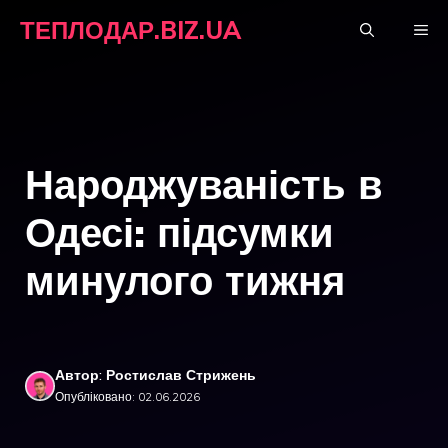
Перейти
ТЕПЛОДАР.BIZ.UA
М
до
вмісту
Народжуваність в
Одесі: підсумки
минулого тижня
Автор: Ростислав Стрижень
Опубліковано: 02.06.2026