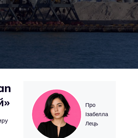
ean
й»
Про
Ізабелла
иру
Лець