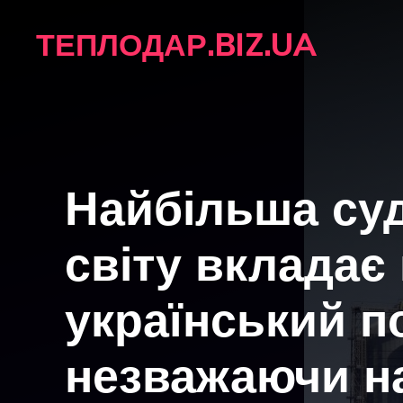
Перейти
ТЕПЛОДАР.BIZ.UA
до
вмісту
Найбільша су
світу вкладає
український п
незважаючи на