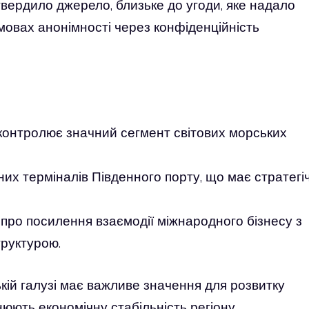
твердило джерело, близьке до угоди, яке надало
овах анонімності через конфіденційність
онтролює значний сегмент світових морських
них терміналів Південного порту, що має стратегі
 про посилення взаємодії міжнародного бізнесу з
руктурою.
кій галузі має важливе значення для розвитку
цнюють економічну стабільність регіону.