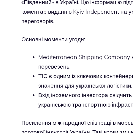
«Південний» в Україні. Цю інформацію під
коментар виданню Kyiv Independent на ум
переговорів.
Основні моменти угоди:
Mediterranean Shipping Company к
перевезень.
ТІС є одним із ключових контейнер
значення для української логістики.
Вхід іноземного інвестора свідчить
українською транспортною інфраст
Посилення міжнародної співпраці в морсь
портової індустрії України. Такі кроки змі