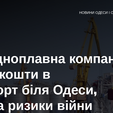
НОВИНИ ОДЕСИ І 
дноплавна компан
 кошти в
орт біля Одеси,
 ризики війни