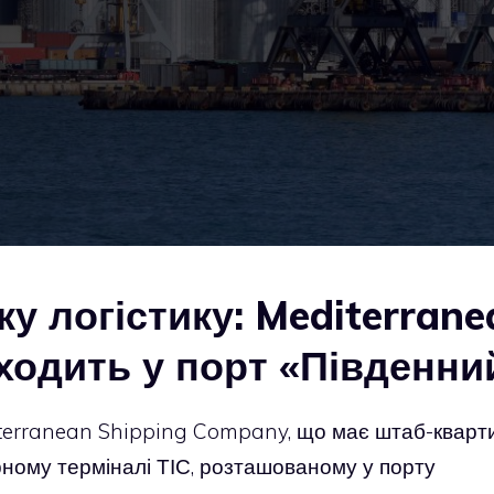
ьку логістику: Mediterran
ходить у порт «Південни
terranean Shipping Company, що має штаб-кварт
рному терміналі ТІС, розташованому у порту