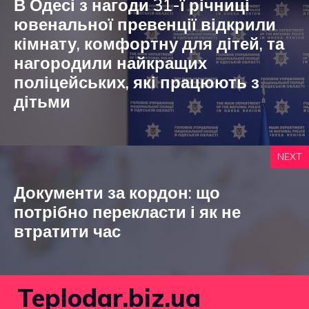
В Одесі з нагоди 31-ї річниці
ювенальної превенції відкрили
кімнату, комфортну для дітей, та
нагородили найкращих
поліцейських, які працюють з
дітьми
NEXT
Документи за кордон: що
потрібно перекласти і як не
втратити час
Teplodar.biz.ua