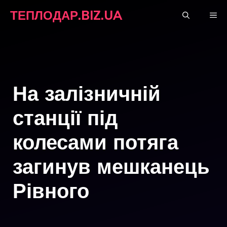
Перейти
ТЕПЛОДАР.BIZ.UA
М
до
вмісту
На залізничній
станції під
колесами потяга
загинув мешканець
Рівного