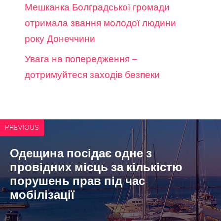
Мешканка Болградської громади
отримала звання молодої людини
року Донеччини
Увага на попередження –
дотримуйтеся заходів безпеки
PREVIOUS
Одещина посідає одне з
провідних місць за кількістю
порушень прав під час
мобілізації