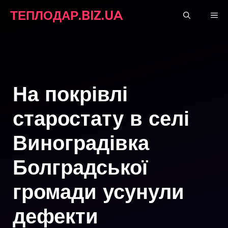
Перейти
ТЕПЛОДАР.BIZ.UA
М
до
вмісту
На покрівлі
старостату в селі
Виноградівка
Болградської
громади усунули
дефекти