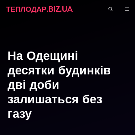
Перейти
ТЕПЛОДАР.BIZ.UA
М
до
вмісту
На Одещині
десятки будинків
дві доби
залишаться без
газу