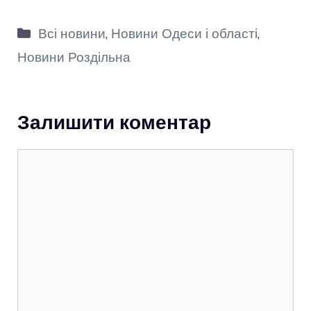
Категорії
Всі новини
,
Новини Одеси і області
,
Новини Роздільна
Залишити коментар
Коментар