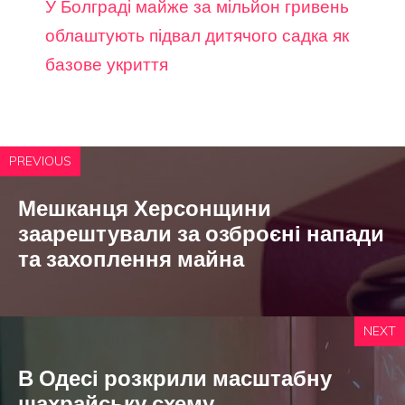
У Болграді майже за мільйон гривень
облаштують підвал дитячого садка як
базове укриття
PREVIOUS
Мешканця Херсонщини
заарештували за озброєні напади
та захоплення майна
NEXT
В Одесі розкрили масштабну
шахрайську схему