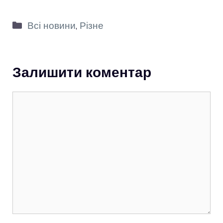
Категорії
Всі новини
,
Різне
Залишити коментар
Коментар