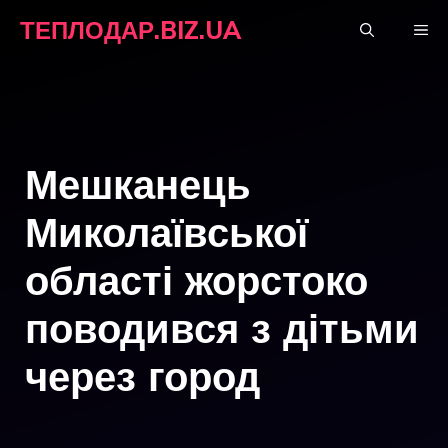
Перейти
ТЕПЛОДАР.BIZ.UA
М
до
вмісту
Мешканець
Миколаївської
області жорстоко
поводився з дітьми
через город