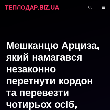
Перейти
ТЕПЛОДАР.BIZ.UA
М
до
вмісту
Мешканцю Арциза,
який намагався
незаконно
перетнути кордон
та перевезти
чотирьох осіб,