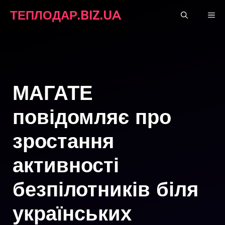
Перейти
ТЕПЛОДАР.BIZ.UA
М
до
вмісту
МАГАТЕ
повідомляє про
зростання
активності
безпілотників біля
українських