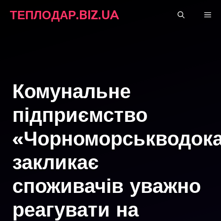
Перейти
ТЕПЛОДАР.BIZ.UA
М
до
вмісту
Комунальне
підприємство
«Чорноморськводок
закликає
споживачів уважно
реагувати на