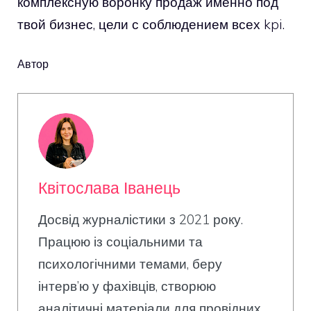
комплексную воронку продаж именно под
твой бизнес, цели с соблюдением всех kpi.
Автор
Квітослава Іванець
Досвід журналістики з 2021 року.
Працюю із соціальними та
психологічними темами, беру
інтерв’ю у фахівців, створюю
аналітичні матеріали для провідних