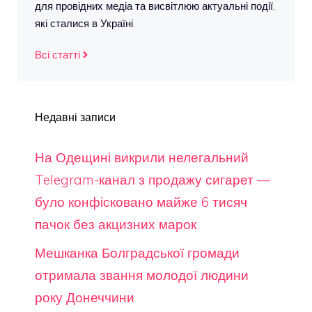
для провідних медіа та висвітлюю актуальні події,
які сталися в Україні.
Всі статті
Недавні записи
На Одещині викрили нелегальний
Telegram-канал з продажу сигарет —
було конфісковано майже 6 тисяч
пачок без акцизних марок
Мешканка Болградської громади
отримала звання молодої людини
року Донеччини