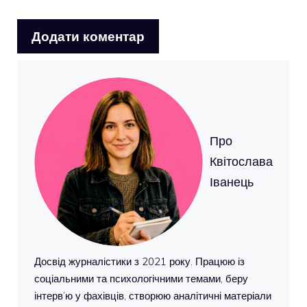
Про
Квітослава
Іванець
Досвід журналістики з 2021 року. Працюю із
соціальними та психологічними темами, беру
інтерв’ю у фахівців, створюю аналітичні матеріали