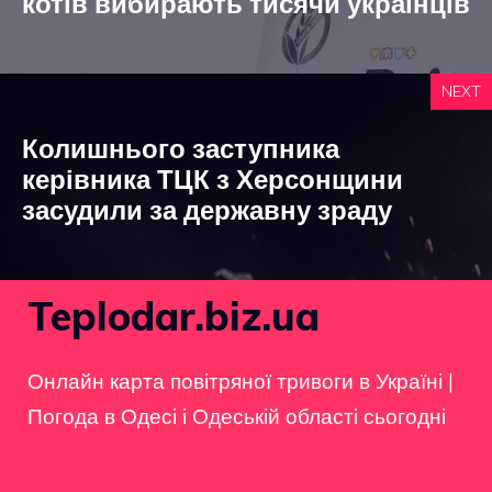
котів вибирають тисячи українців
NEXT
Колишнього заступника
керівника ТЦК з Херсонщини
засудили за державну зраду
Teplodar.biz.ua
Онлайн карта повітряної тривоги в Україні
|
Погода в Одесі і Одеській області сьогодні