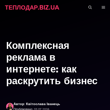
Перейти
ТЕПЛОДАР.BIZ.UA
М
до
вмісту
Комплексная
реклама в
интернете: как
раскрутить бизнес
Автор: Квітослава Іванець
Опубліковано: 03.07.2026