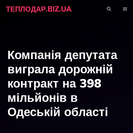
Перейти
ТЕПЛОДАР.BIZ.UA
М
до
вмісту
Компанія депутата
виграла дорожній
контракт на 398
мільйонів в
Одеській області