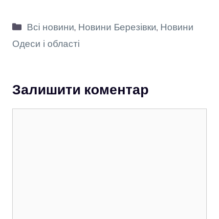
Категорії
Всі новини
,
Новини Березівки
,
Новини
Одеси і області
Залишити коментар
Коментар