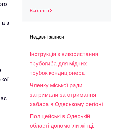
ого
Всі статті
 а з
Недавні записи
Інструкція з використання
трубогиба для мідних
о
трубок кондиціонера
ької
Членку міської ради
затримали за отримання
час
хабара в Одеському регіоні
Поліцейські в Одеській
області допомогли жінці,