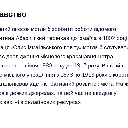
навство
ачний внесок могли б зробити роботи відомого
нтина Абази, який переїхав до Ізмаїла в 1892 році 
раця «Опис Ізмаїльського повіту» могла б слугуват
ає дослідження місцевого краєзнавця Петра
нтовно з січня 1880 року до 1917 року. В своїй пр
го міського управління з 1878 по 1913 роки з коро
агальнював адміністративний розвиток міста. На ж
ься в деяких джерелах, на цей час не введені у
архівах, ні в онлайнових ресурсах.