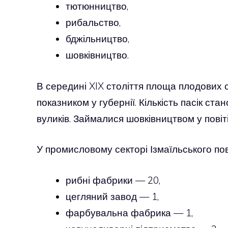
тютюнництво,
рибальство,
бджільництво,
шовківництво.
В середині XIX століття площа плодових 
показником у губернії. Кількість пасік ста
вуликів. Займалися шовківництвом у повіт
У промисловому секторі Ізмаїльського пов
рибні фабрики — 20,
цегляний завод — 1,
фарбувальна фабрика — 1,