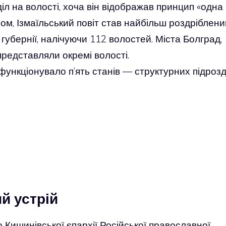
іл на волості, хоча він відображав принцип «одна
ом, Ізмаїльський повіт став найбільш роздріблени
 губернії, налічуючи 112 волостей. Міста Болград,
 представляли окремі волості.
функціонувало п’ять станів — структурних підрозд
й устрій
о Кишинівської єпархії Російської православної