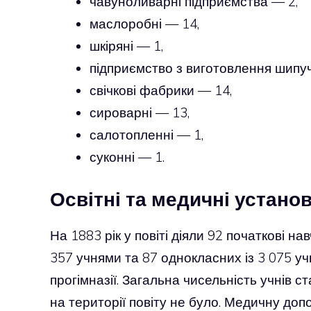
чавуноливарні підприємства — 2,
маслоробні — 14,
шкіряні — 1,
підприємство з виготовлення шипуч
свічкові фабрики — 14,
сироварні — 13,
салотопленні — 1,
суконні — 1.
Освітні та медичні устано
На 1883 рік у повіті діяли 92 початкові н
357 учнями та 87 однокласних із 3 075 уч
прогімназії. Загальна чисельність учнів 
на території повіту не було. Медичну доп