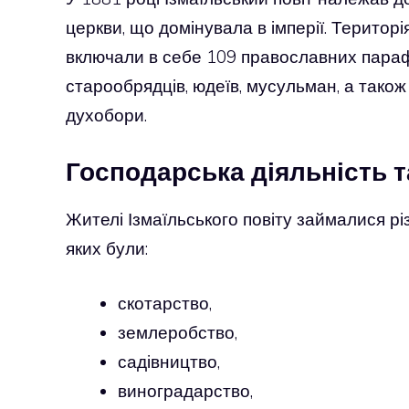
церкви, що домінувала в імперії. Територі
включали в себе 109 православних парафій
старообрядців, юдеїв, мусульман, а також р
духобори.
Господарська діяльність 
Жителі Ізмаїльського повіту займалися р
яких були:
скотарство,
землеробство,
садівництво,
виноградарство,