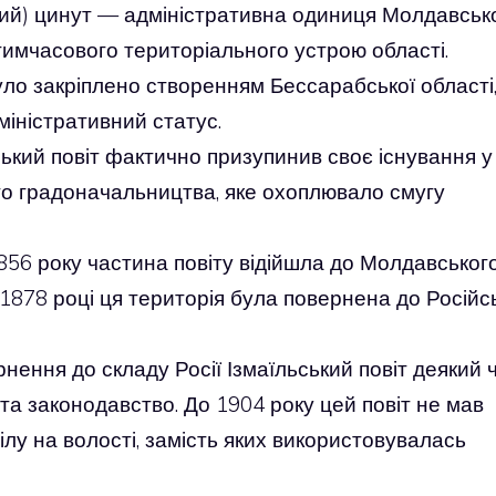
ький) цинут — адміністративна одиниця Молдавськ
 тимчасового територіального устрою області.
уло закріплено створенням Бессарабської області,
міністративний статус.
ьський повіт фактично призупинив своє існування у
го градоначальництва, яке охоплювало смугу
856 року частина повіту відійшла до Молдавськог
у 1878 році ця територія була повернена до Російс
нення до складу Росії Ізмаїльський повіт деякий 
 та законодавство. До 1904 року цей повіт не мав
лу на волості, замість яких використовувалась