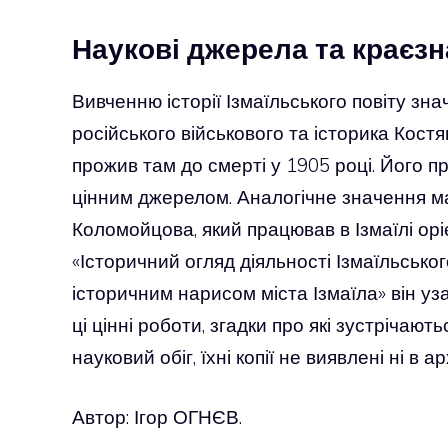
Наукові джерела та краєз
Вивченню історії Ізмаїльського повіту зн
російського військового та історика Костя
прожив там до смерті у 1905 році. Його п
цінним джерелом. Аналогічне значення м
Коломойцова, який працював в Ізмаїлі оріє
«Історичний огляд діяльності Ізмаїльсько
історичним нарисом міста Ізмаїла» він уз
ці цінні роботи, згадки про які зустрічают
науковий обіг, їхні копії не виявлені ні в 
Автор: Ігор ОГНЄВ.