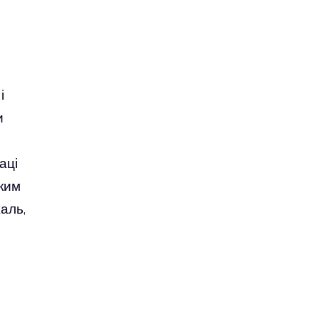
і
и
аці
тким
аль,