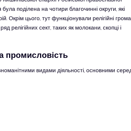
я була поділена на чотири благочинні округи, які
. Окрім цього, тут функціонували релігійні гром
яд релігійних сект, таких як молокани, скопці і
та промисловість
ізноманітними видами діяльності, основними сере