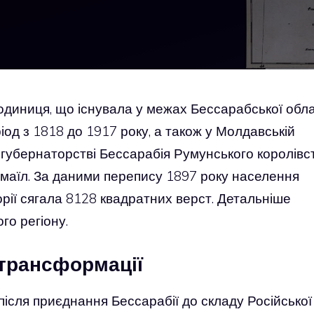
 одиниця, що існувала у межах Бессарабської обла
період з 1818 до 1917 року, а також у Молдавській
 губернаторстві Бессарабія Румунського королівс
Ізмаїл. За даними перепису 1897 року населення
рії сягала 8128 квадратних верст. Детальніше
го регіону.
і трансформації
після приєднання Бессарабії до складу Російської