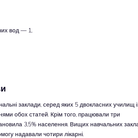
их вод — 1,
ви
авчальні заклади, серед яких 5 двокласних училищ і
нями обох статей. Крім того, працювали три
становила 3,5% населення. Вищих навчальних закл
омогу надавали чотири лікарні.