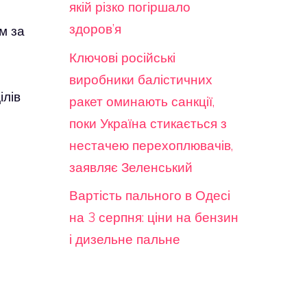
якій різко погіршало
здоров’я
м за
Ключові російські
виробники балістичних
ілів
ракет оминають санкції,
поки Україна стикається з
нестачею перехоплювачів,
заявляє Зеленський
Вартість пального в Одесі
на 3 серпня: ціни на бензин
і дизельне пальне