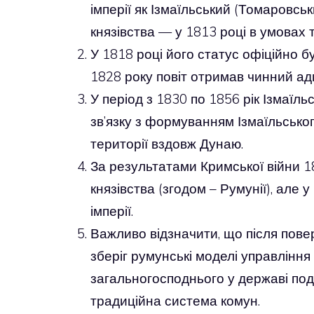
імперії як Ізмаїльський (Томаровс
князівства — у 1813 році в умовах
У 1818 році його статус офіційно б
1828 року повіт отримав чинний ад
У період з 1830 по 1856 рік Ізмаїл
зв’язку з формуванням Ізмаїльсько
території вздовж Дунаю.
За результатами Кримської війни 1
князівства (згодом – Румунії), але 
імперії.
Важливо відзначити, що після повер
зберіг румунські моделі управління
загальногосподнього у державі поді
традиційна система комун.