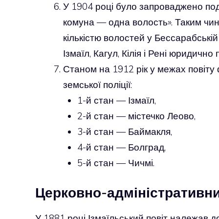
У 1904 році було запроваджено под
комуна — одна волость». Таким чин
кількістю волостей у Бессарабській
Ізмаїл, Кагул, Кілія і Рені юридично
Станом на 1912 рік у межах повіту 
земської поліції:
1-й стан — Ізмаїл,
2-й стан — містечко Леово,
3-й стан — Баймакля,
4-й стан — Болград,
5-й стан — Чичмі.
Церковно-адміністративни
У 1881 році Ізмаїльський повіт належав д