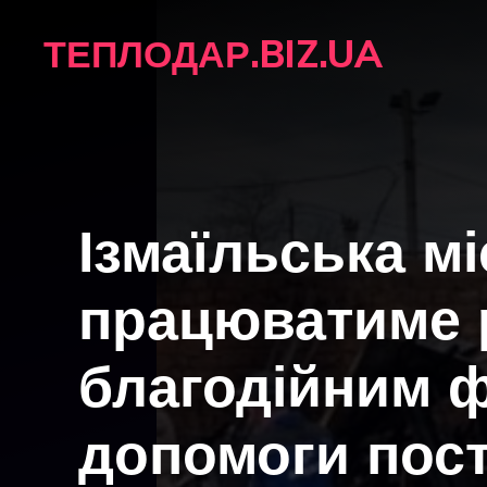
Перейти
ТЕПЛОДАР.BIZ.UA
до
вмісту
Ізмаїльська м
працюватиме р
благодійним 
допомоги пос