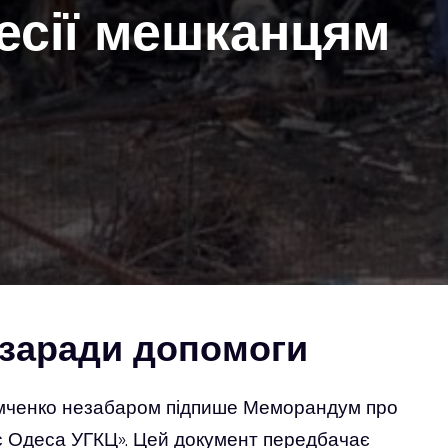
ресії мешканцям
 заради допомоги
рамченко незабаром підпише Меморандум про
с Одеса УГКЦ». Цей документ передбачає