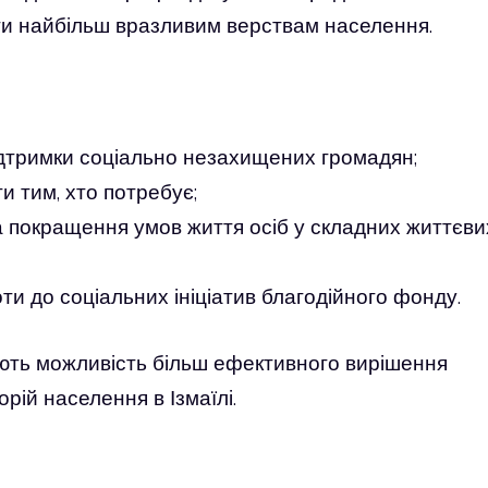
ги найбільш вразливим верствам населення.
підтримки соціально незахищених громадян;
и тим, хто потребує;
на покращення умов життя осіб у складних життєви
ти до соціальних ініціатив благодійного фонду.
ють можливість більш ефективного вирішення
рій населення в Ізмаїлі.