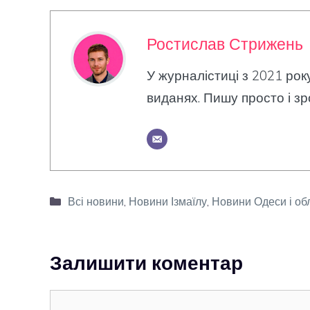
Ростислав Стрижень
У журналістиці з 2021 рок
виданях. Пишу просто і зр
Категорії
Всі новини
,
Новини Ізмаїлу
,
Новини Одеси і об
Залишити коментар
Коментар