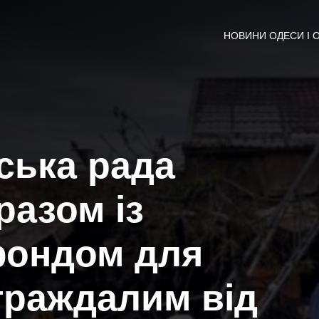
НОВИНИ ОДЕСИ І 
іська рада
азом із
фондом для
траждалим від