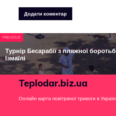
PREVIOUS
Турнір Бесарабії з пляжної боротьб
Ізмаїлі
Teplodar.biz.ua
Онлайн карта повітряної тривоги в Україн