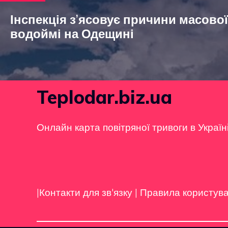
Інспекція з’ясовує причини масової
водоймі на Одещині
Teplodar.biz.ua
Онлайн карта повітряної тривоги в Україн
|Контакти для зв'язку
|
Правила користув