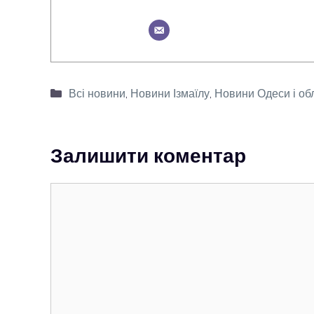
Категорії
Всі новини
,
Новини Ізмаїлу
,
Новини Одеси і об
Залишити коментар
Коментар