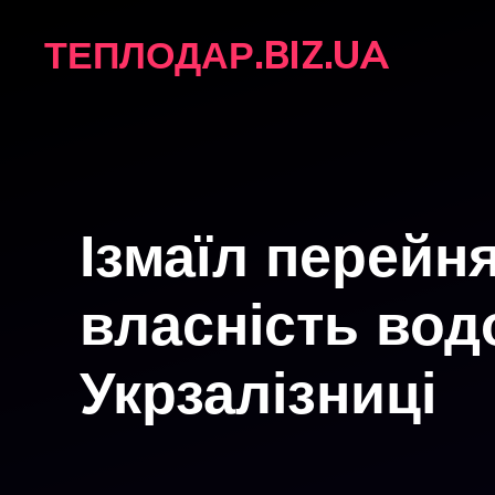
Перейти
ТЕПЛОДАР.BIZ.UA
до
вмісту
Ізмаїл перейн
власність вод
Укрзалізниці