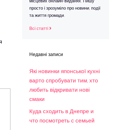
місцевих онлайн-виданях. Пишу
просто і зрозуміло про новини, події
та життя громади.
Всі статті
я
Недавні записи
Які новинки японської кухні
варто спробувати тим, хто
любить відкривати нові
смаки
Куда сходить в Днепре и
что посмотреть с семьей