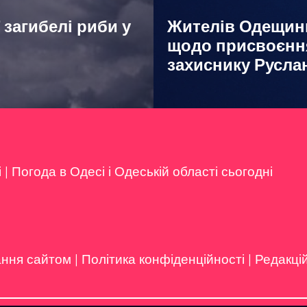
 загибелі риби у
Жителів Одещини
щодо присвоєння
захиснику Русла
і
|
Погода в Одесі і Одеській області сьогодні
ання сайтом
|
Політика конфіденційності
|
Редакці