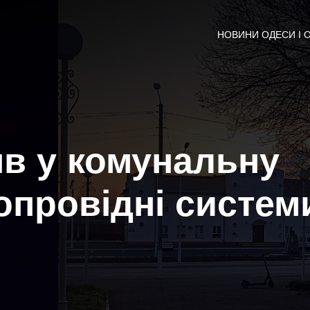
НОВИНИ ОДЕСИ І 
яв у комунальну
опровідні систем