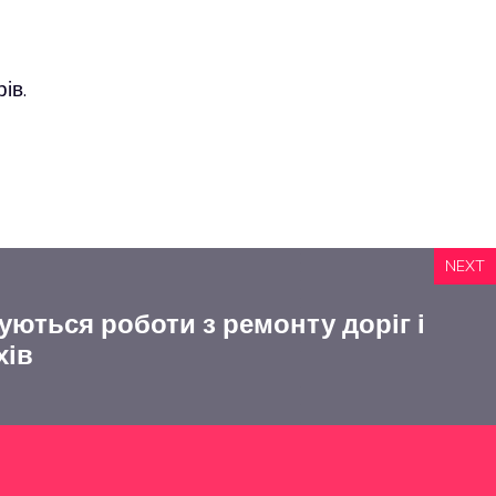
ів.
NEXT
уються роботи з ремонту доріг і
хів