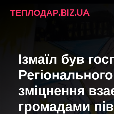
Перейти
ТЕПЛОДАР.BIZ.UA
до
вмісту
Ізмаїл був го
Регіональног
зміцнення вза
громадами пів