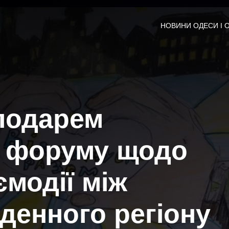
НОВИНИ ОДЕСИ І 
сподарем
о форуму щодо
ємодії між
денного регіону