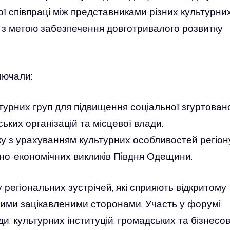
 співпраці між представниками різних культурни
у з метою забезпечення довготривалого розвитку
лючали:
турних груп для підвищення соціальної згуртовано
ьких організацій та місцевої влади.
ку з урахуванням культурних особливостей регіон
но-економічних викликів Півдня Одещини.
регіональних зустрічей, які сприяють відкритому
ними зацікавленими сторонами. Участь у форумі
и, культурних інституцій, громадських та бізнесо