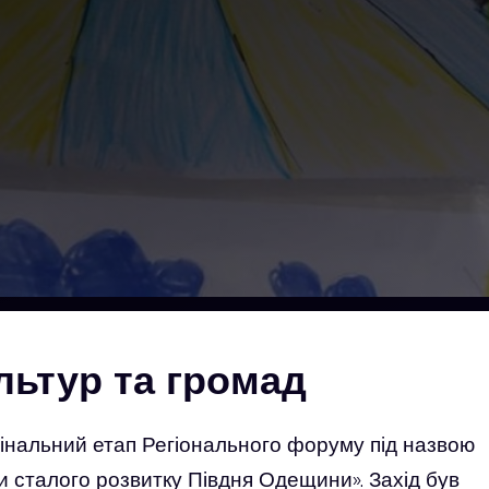
льтур та громад
 фінальний етап Регіонального форуму під назвою
ди сталого розвитку Півдня Одещини». Захід був