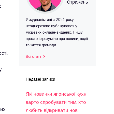
Стрижень
х
У журналістиці з 2021 року,
неодноразово публікувався у
місцевих онлайн-виданях. Пишу
просто і зрозуміло про новини, події
та життя громади.
сті.
Всі статті
у.
Недавні записи
Які новинки японської кухні
варто спробувати тим, хто
вих
любить відкривати нові