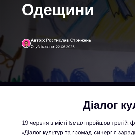
Одещини
Автор: Ростислав Стрижень
Опубліковано: 22.06.2026
Діалог ку
19 червня в місті Ізмаїл пройшов третій,
«Діалог культур та громад: синергія зара