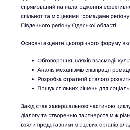
спрямований на налагодження ефективної
спільнот та місцевими громадами регіон
Південного регіону Одеської області.
Основні акценти цьогорічного форуму вк
Обговорення шляхів взаємодії куль
Аналіз механізмів співпраці громадс
Розробка стратегій сталого розвит
Пошук спільних рішень для соціаль
Захід став завершальною частиною циклу 
діалогу та створенню партнерств між різ
взяли представники місцевих органів влад