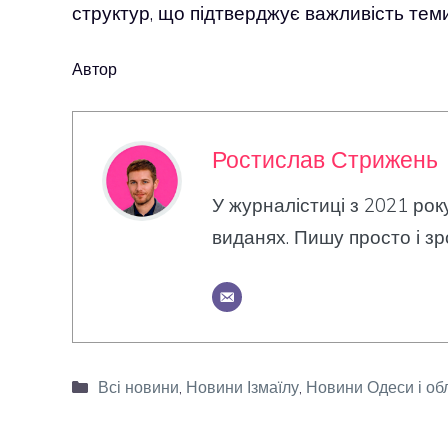
структур, що підтверджує важливість теми
Автор
Ростислав Стрижень
У журналістиці з 2021 рок
виданях. Пишу просто і зр
Категорії
Всі новини
,
Новини Ізмаїлу
,
Новини Одеси і об