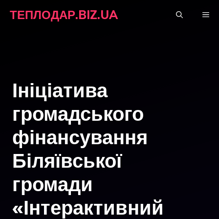
Перейти
ТЕПЛОДАР.BIZ.UA
М
до
вмісту
Ініціатива
громадського
фінансування
Біляївської
громади
«Інтерактивний