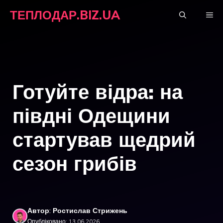
Перейти
ТЕПЛОДАР.BIZ.UA
М
до
вмісту
Готуйте відра: на
півдні Одещини
стартував щедрий
сезон грибів
Автор: Ростислав Стрижень
Опубліковано: 13.06.2026