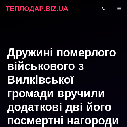
Перейти
ТЕПЛОДАР.BIZ.UA
М
до
вмісту
Дружині померлого
військового з
Вилківської
громади вручили
додаткові дві його
посмертні нагороди