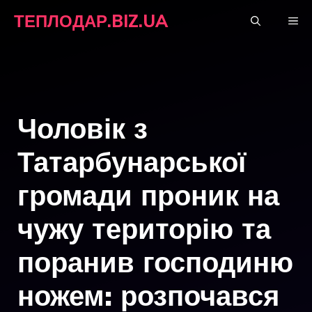
Перейти
ТЕПЛОДАР.BIZ.UA
М
до
вмісту
Чоловік з
Татарбунарської
громади проник на
чужу територію та
поранив господиню
ножем: розпочався