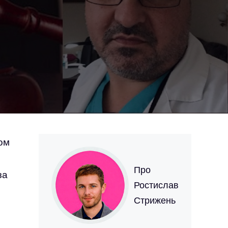
том
Про
за
Ростислав
Стрижень