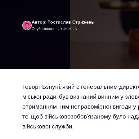
Автор: Ростислав Стрижень
Опубліковано: 29.05.2026
Геворг Бзнуні, який є генеральним директ
міської ради, був визнаний винним у злов
отриманням ним неправомірної вигоди у р
те, щоб військовозобов’язаному було на
військової служби.