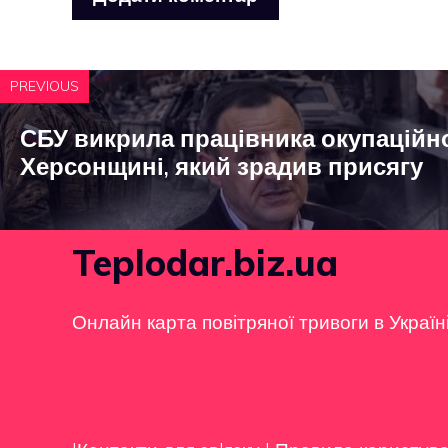
PREVIOUS
СБУ викрила працівника окупаційно
Херсонщині, який зрадив присягу
Teplodar.biz.ua
Онлайн карта повітряної тривоги в Україн