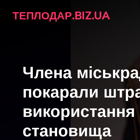
Перейти
ТЕПЛОДАР.BIZ.UA
до
вмісту
Члена міськра
покарали штр
використання
становища