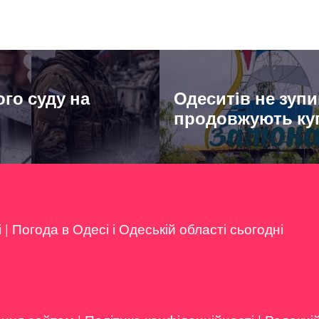
го суду на
Одеситів не зуп
продовжують куп
і
|
Погода в Одесі і Одеській області сьогодні