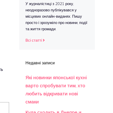
У журналістиці з 2021 року,
неодноразово публікувався у
місцевих онлайн-виданях. Пишу
просто і зрозуміло про новини, події
та життя громади.
Всі статті
Недавні записи
ть
Які новинки японської кухні
варто спробувати тим, хто
любить відкривати нові
смаки
Куда сходить в Днепре и