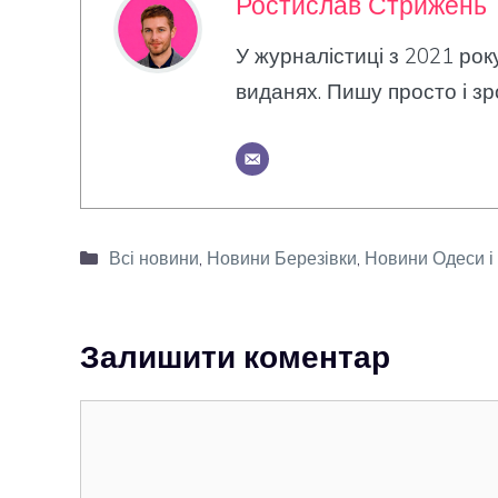
Ростислав Стрижень
У журналістиці з 2021 рок
виданях. Пишу просто і зр
Категорії
Всі новини
,
Новини Березівки
,
Новини Одеси і 
Залишити коментар
Коментар