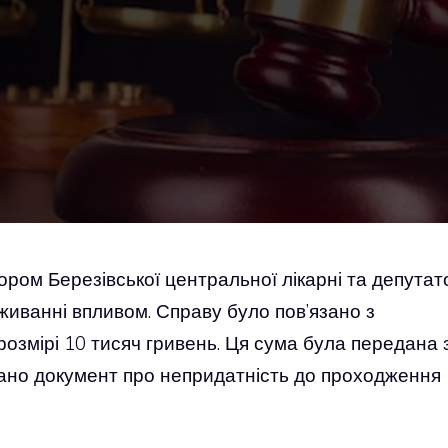
ором Березівської центральної лікарні та депута
живанні впливом. Справу було пов’язано з
озмірі 10 тисяч гривень. Ця сума була передана 
дано документ про непридатність до проходження