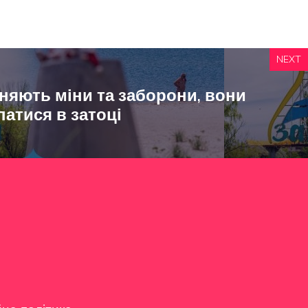
NEXT
иняють міни та заборони, вони
атися в затоці