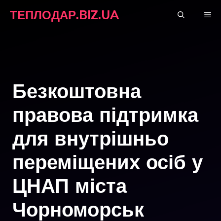
Перейти
ТЕПЛОДАР.BIZ.UA
М
до
вмісту
Безкоштовна
правова підтримка
для внутрішньо
переміщених осіб у
ЦНАП міста
Чорноморськ