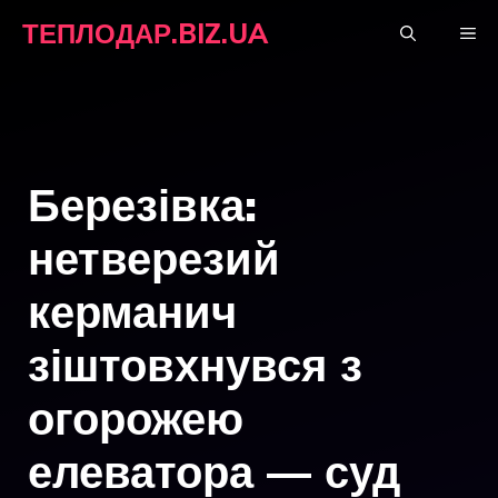
Перейти
ТЕПЛОДАР.BIZ.UA
М
до
вмісту
Березівка:
нетверезий
керманич
зіштовхнувся з
огорожею
елеватора — суд