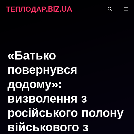
Перейти
ТЕПЛОДАР.BIZ.UA
М
до
вмісту
«Батько
повернувся
додому»:
визволення з
російського полону
військового з