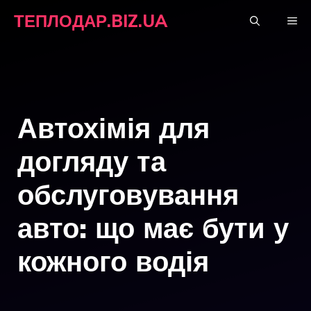
Перейти
ТЕПЛОДАР.BIZ.UA
М
до
вмісту
Автохімія для
догляду та
обслуговування
авто: що має бути у
кожного водія