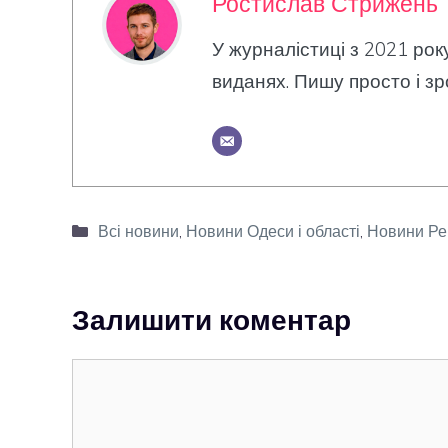
Ростислав Стрижень
У журналістиці з 2021 рок
виданях. Пишу просто і зр
Категорії
Всі новини
,
Новини Одеси і області
,
Новини Ре
Залишити коментар
Коментар