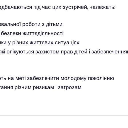
едбачаються під час цих зустрічей, належать:
альної роботи з дітьми;
безпеки життєдіяльності;
ки у різних життєвих ситуаціях;
які опікуються захистом прав дітей і забезпечення
ють на меті забезпечити молодому поколінню
гання різним ризикам і загрозам.