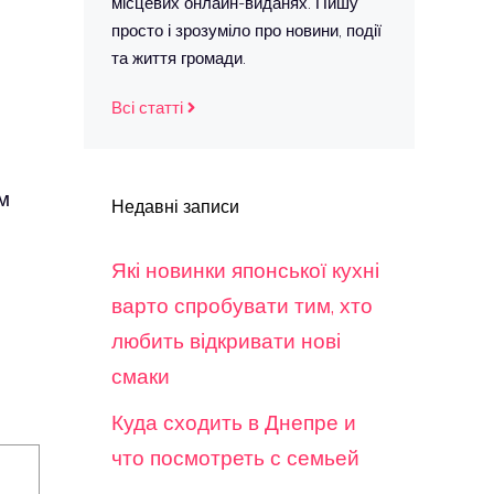
місцевих онлайн-виданях. Пишу
просто і зрозуміло про новини, події
та життя громади.
Всі статті
м
Недавні записи
Які новинки японської кухні
варто спробувати тим, хто
любить відкривати нові
смаки
Куда сходить в Днепре и
что посмотреть с семьей