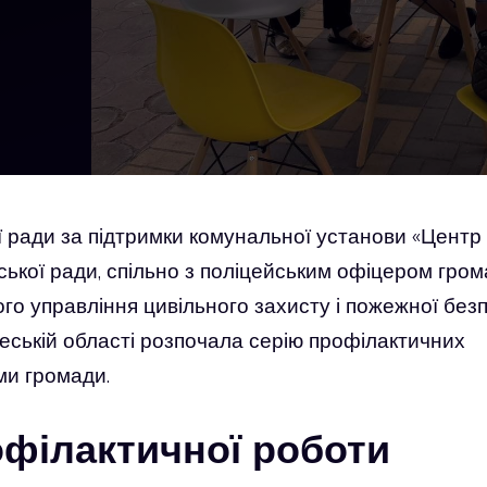
ої ради за підтримки комунальної установи «Центр
ської ради, спільно з поліцейським офіцером гро
го управління цивільного захисту і пожежної без
еській області розпочала серію профілактичних
ми громади.
філактичної роботи