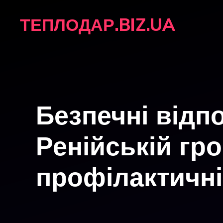
Перейти
ТЕПЛОДАР.BIZ.UA
до
вмісту
Безпечні відпо
Ренійській гр
профілактичні 