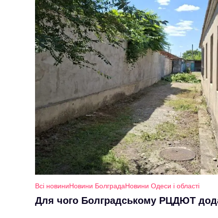
Всі новини
Новини Болграда
Новини Одеси і області
Для чого Болградському РЦДЮТ дод