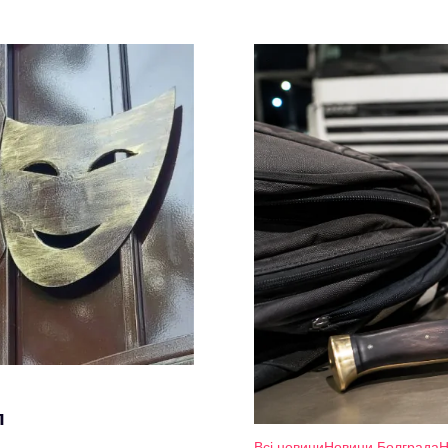
л
Всі новини
Новини Болграда
Н