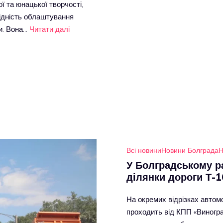
ї та юнацької творчості,
хідність облаштування
ти. Вона…
Читати далі
Всі новини
Новини Болграда
Н
У Болградському р
ділянки дороги Т-
На окремих відрізках автом
проходить від КПП «Виногра