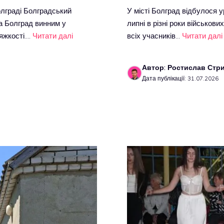
олграді Болградський
У місті Болград відбулося у
а Болград винним у
липні в різні роки військов
яжкості.…
Читати далі
всіх учасників…
Читати далі
Автор: Ростислав Стр
Дата публікації: 31.07.2026