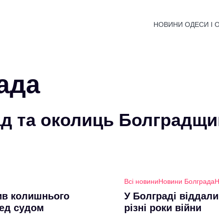
НОВИНИ ОДЕСИ І 
ада
ад та околиць Болградщ
Всі новини
Новини Болграда
Н
ив колишнього
У Болграді віддали
ред судом
різні роки війни