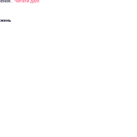
влення…
Читати далі
ижень