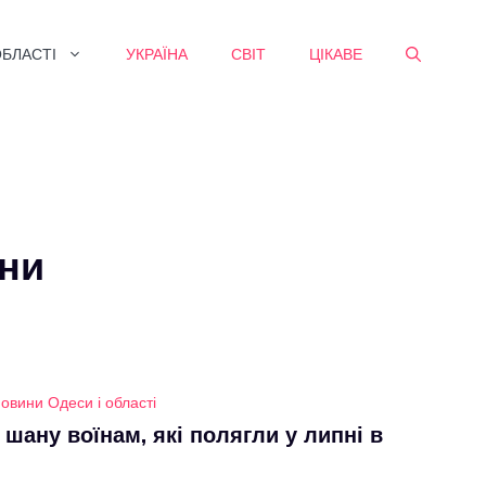
ОБЛАСТІ
УКРАЇНА
СВІТ
ЦІКАВЕ
ини
овини Одеси і області
 шану воїнам, які полягли у липні в