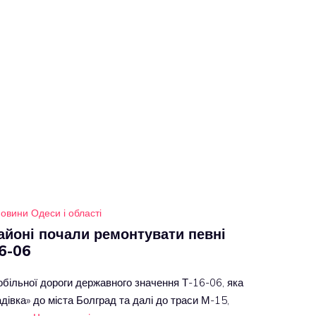
овини Одеси і області
айоні почали ремонтувати певні
16-06
обільної дороги державного значення Т-16-06, яка
дівка» до міста Болград та далі до траси М-15,