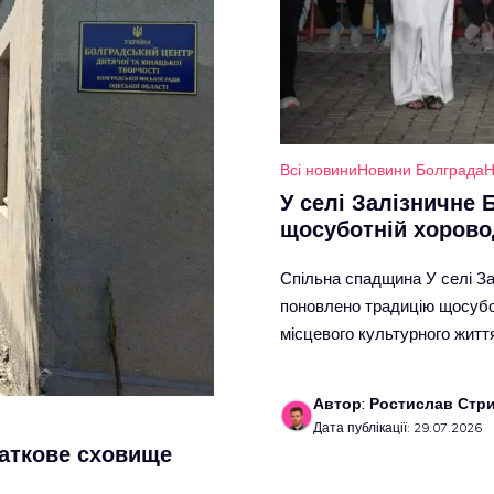
Всі новини
Новини Болграда
Н
У селі Залізничне 
щосуботній хорово
Спільна спадщина У селі За
поновлено традицію щосубот
місцевого культурного житт
Автор: Ростислав Стр
Дата публікації: 29.07.2026
аткове сховище