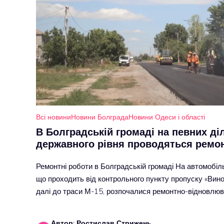
Всі новини
Новини Болграда
Новини Одеси і області
В Болградській громаді на певних д
державного рівня проводяться ремон
Ремонтні роботи в Болградській громаді На автомобі
що проходить від контрольного пункту пропуску «Вино
далі до траси М-15, розпочалися ремонтно-відновлю
Автор: Ростислав Стрижень