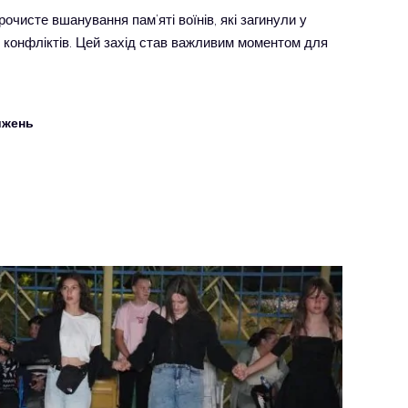
рочисте вшанування пам’яті воїнів, які загинули у
их конфліктів. Цей захід став важливим моментом для
ижень