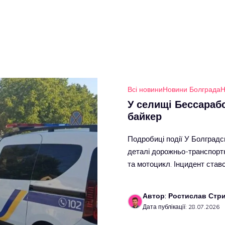
Всі новини
Новини Болграда
Н
У селищі Бессарабс
байкер
Подробиці події У Болградсь
деталі дорожньо-транспортно
та мотоцикл. Інцидент став
Автор: Ростислав Стр
Дата публікації: 28.07.2026