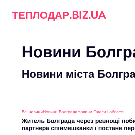
Перейти
ТЕПЛОДАР.BIZ.UA
до
вмісту
Новини Болгр
Новини міста Болгр
Всі новини
Новини Болграда
Новини Одеси і області
Житель Болграда через ревнощі поб
партнера співмешканки і постане пе