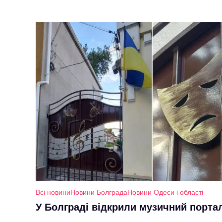
Всі новини
Новини Болграда
Новини Одеси і області
У Болграді відкрили музичний порта