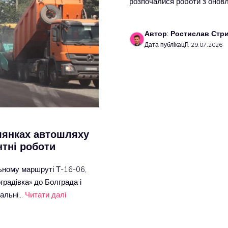
розпочалися роботи з оно
Автор: Ростислав Стр
Дата публікації: 29.07.2026
ілянках автошляху
тні роботи
льному маршруті Т-16-06,
градівка» до Болграда і
вальні…
Читати далі