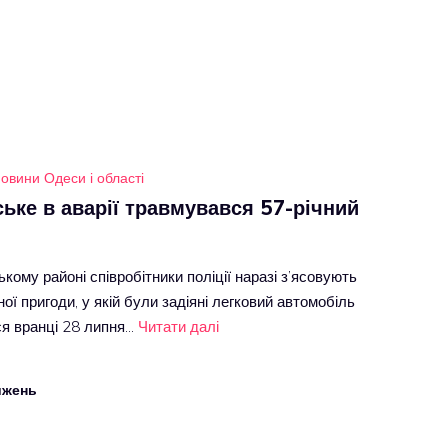
овини Одеси і області
ьке в аварії травмувався 57-річний
кому районі співробітники поліції наразі з’ясовують
ї пригоди, у якій були задіяні легковий автомобіль
ся вранці 28 липня…
Читати далі
ижень