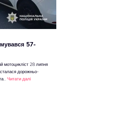
вмувався 57-
ий мотоцикліст 28 липня
 сталася дорожньо-
 та…
Читати далі