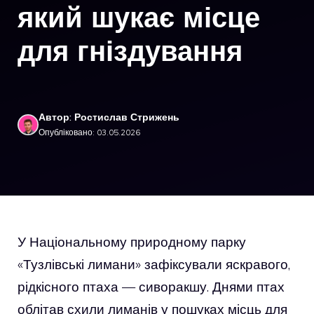
який шукає місце
для гніздування
Автор: Ростислав Стрижень
Опубліковано: 03.05.2026
У Національному природному парку
«Тузлівські лимани» зафіксували яскравого,
рідкісного птаха — сиворакшу. Днями птах
облітав схили лиманів у пошуках місць для