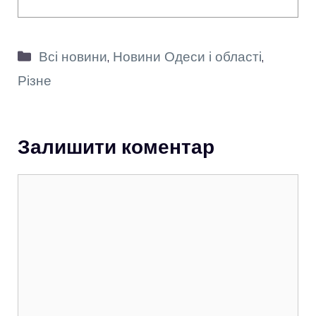
Категорії
Всі новини
,
Новини Одеси і області
,
Різне
Залишити коментар
Коментар