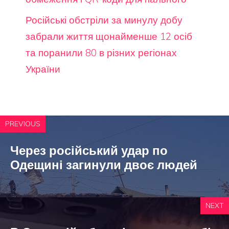
Російські обстріли за минулу добу
забрали життя щонайменше 12 осіб
та поранили 80 в різних регіонах
України
PREVIOUS
Через російський удар по
Одещині загинули двоє людей
NEXT