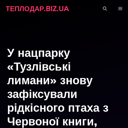
Перейти
ТЕПЛОДАР.BIZ.UA
М
до
вмісту
У нацпарку
«Тузлівські
лимани» знову
зафіксували
рідкісного птаха з
Червоної книги,