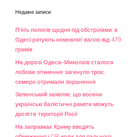
Недавні записи
П’ять пологів щодня під обстрілами: в
Одесі рятують немовлят вагою від 470
грамів
На дорозі Одеса–Миколаїв сталося
лобове зіткнення: загинуло троє,
семеро отримали поранення
Зеленський заявляє, що восени
українські балістичні ракети можуть
досягти території Росії
На заправках Криму вводять
обмеження і QR-коди для пального