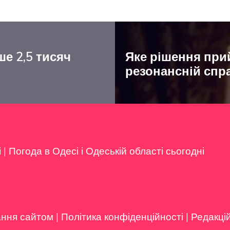
ше 2,5 тисяч
Яке рішення при
резонансній спр
і
|
Погода в Одесі і Одеській області сьогодні
ання сайтом
|
Політика конфіденційності
|
Редакці