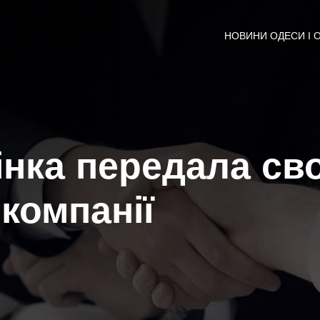
НОВИНИ ОДЕСИ І 
інка передала св
 компанії