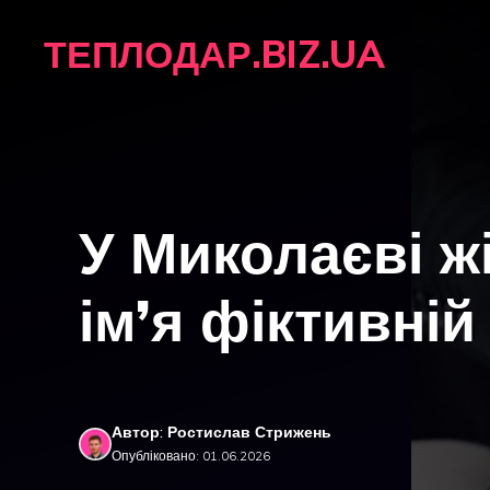
Перейти
ТЕПЛОДАР.BIZ.UA
до
вмісту
У Миколаєві ж
ім’я фіктивній
Автор: Ростислав Стрижень
Опубліковано: 01.06.2026