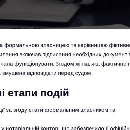
а формальною власницею та керівницею фіктивн
млення включав підписання необхідних документі
почала функціонувати. Згодом жінка, яка фактично 
а змушена відповідати перед судом.
і етапи подій
ії за згоду стати формальним власником та
 нотаріальній конторі, що забезпечило її офіцій