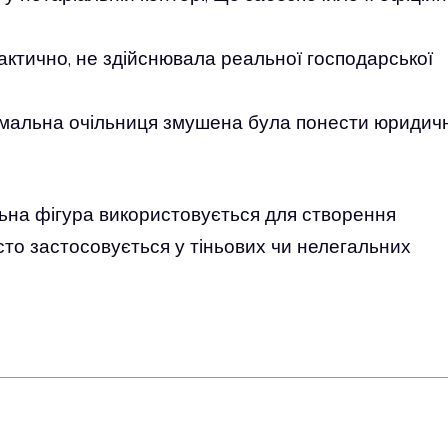
 фактично, не здійснювала реальної господарської
ормальна очільниця змушена була понести юридич
льна фігура використовується для створення
то застосовується у тіньових чи нелегальних