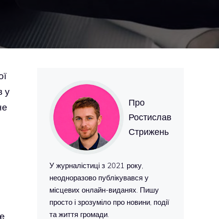
ої
в у
Про
не
Ростислав
Стрижень
У журналістиці з 2021 року,
неодноразово публікувався у
місцевих онлайн-виданях. Пишу
просто і зрозуміло про новини, події
та життя громади.
не