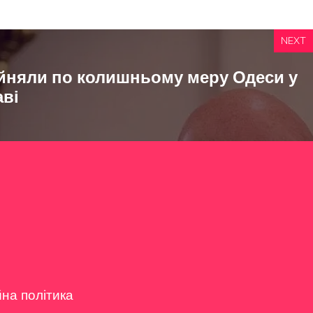
NEXT
йняли по колишньому меру Одеси у
аві
йна політика