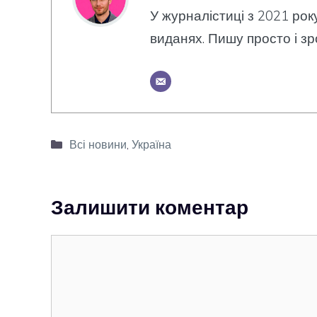
У журналістиці з 2021 рок
виданях. Пишу просто і зр
Категорії
Всі новини
,
Україна
Залишити коментар
Коментар