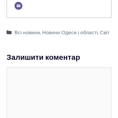
Категорії
Всі новини
,
Новини Одеси і області
,
Світ
Залишити коментар
Коментар