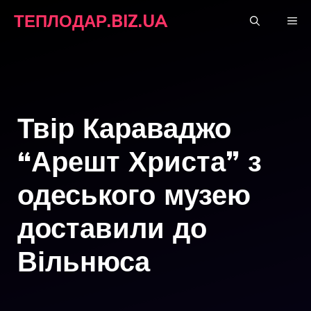
Перейти
ТЕПЛОДАР.BIZ.UA
М
до
вмісту
Твір Караваджо
“Арешт Христа” з
одеського музею
доставили до
Вільнюса